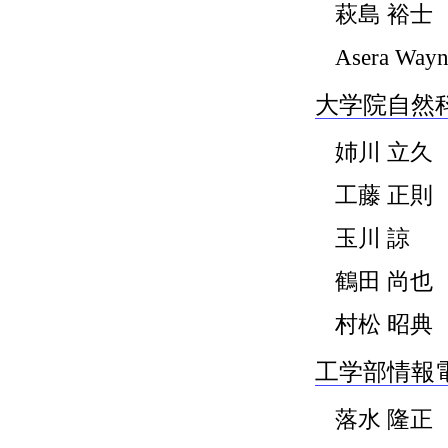
萩島 裕士
Asera Wayn
大学院自然
姉川 立久
工藤 正則
玉川 諒
鶴田 尚也
村松 昭典
工学部情報
落水 隆正