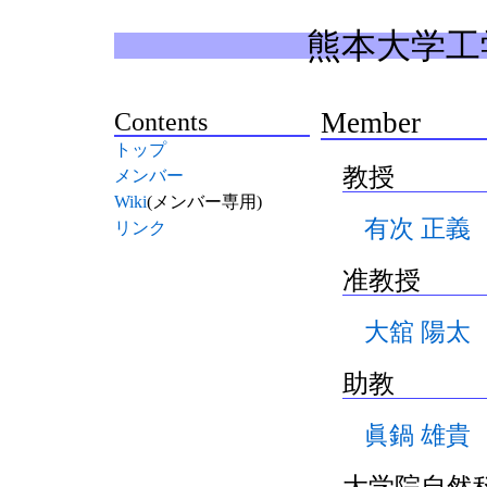
熊本大学工
Member
Contents
トップ
教授
メンバー
Wiki
(メンバー専用)
有次 正義
リンク
准教授
大舘 陽太
助教
眞鍋 雄貴
大学院自然科