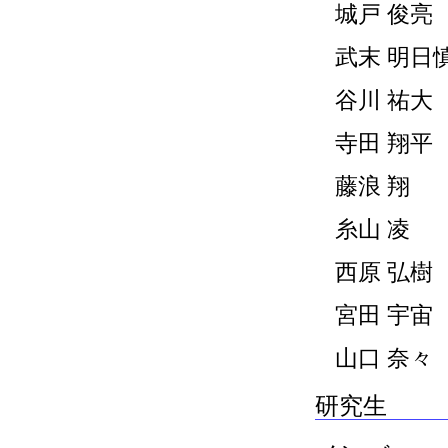
城戸 俊亮
武末 明日
谷川 祐大
寺田 翔平
藤浪 翔
糸山 凌
西原 弘樹
宮田 宇宙
山口 奈々
研究生